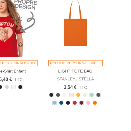
T PERSONNALISABLE
PRODUIT PERSONNALISABLE
e-Shirt Enfant
LIGHT TOTE BAG
rsonnalisable
STANLEY / STELLA
5,40 €
TTC
Noir
Heather
Blanc
French
3,54 €
TTC
Grey
Navy
Noir
Anthracite
Blanc
Natural
Spectra
Stem
Caribbean
Khaki
Raw
Yellow
Green
Blue
Sky
Royal
French
Rouge
Burgundy
Cotton
Bright
blue
Blue
Navy
Pink
Orange