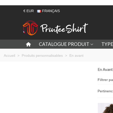
€ EUR
FRANÇAIS
CATALOGUE PRODUIT
TYP
Accueil
>
Produits personnalisables
>
En avant
En Avant
Filtrer pa
Pertinen