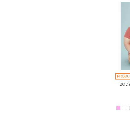
PRODU
BODY
136
10
ROSE
B
ORCH