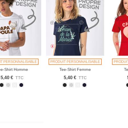
IT PERSONNALISABLE
PRODUIT PERSONNALISABLE
PRODUI
ee-Shirt Homme
Tee-Shirt Femme
Te
ersonnalisable
Personnalisable
Pe
5,40 €
5,40 €
TTC
TTC
Noir
Heather
Blanc
French
Noir
Heather
Blanc
French
Grey
Navy
Grey
Navy