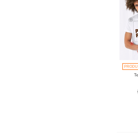
PRODU
T
P