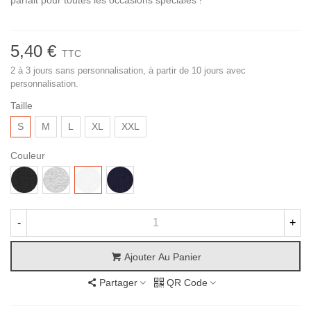
parfait pour toutes les occasions spéciales !
5,40 €
TTC
2 à 3 jours sans personnalisation, à partir de 10 jours avec
personnalisation.
Taille
S
M
L
XL
XXL
Couleur
Noir
Heather
Blanc
French
Grey
Navy
-
+
Ajouter Au Panier
Partager
QR Code