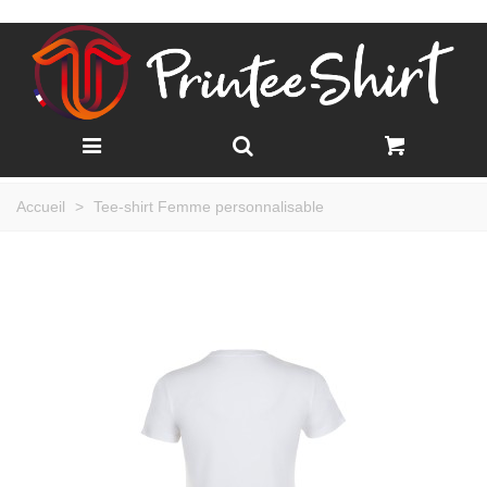
Accueil
>
Tee-shirt Femme personnalisable