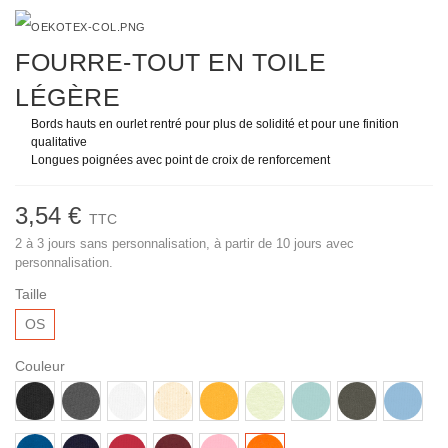
FOURRE-TOUT EN TOILE
LÉGÈRE
Bords hauts en ourlet rentré pour plus de solidité et pour une finition
qualitative
Longues poignées avec point de croix de renforcement
3,54 €
TTC
2 à 3 jours sans personnalisation, à partir de 10 jours avec
personnalisation.
Taille
OS
Couleur
Noir
Anthracite
Blanc
Natural
Spectra
Stem
Caribbean
Khaki
Sky
Raw
Yellow
Green
Blue
blue
Royal
French
Rouge
Burgundy
Cotton
Bright