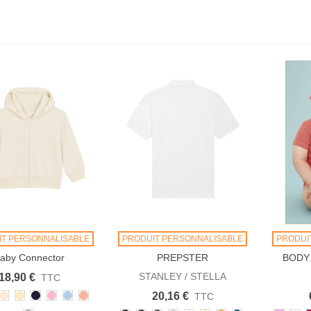
IT PERSONNALISABLE
PRODUIT PERSONNALISABLE
PRODUI
aby Connector
PREPSTER
BODY 
STANLEY / STELLA
18,90 €
TTC
ather
Natural
Butter
French
Cotton
Blue
Fraiche
20,16 €
TTC
er
ey
Raw
Navy
Pink
Soul
Peche