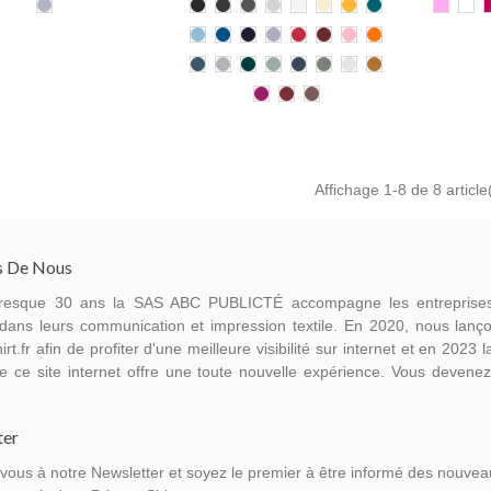
Serene
Noir
Dark
Anthracite
Heather
Blanc
Natural
Spectra
Ocean
136
102
Blue
Heather
Grey
Raw
Yellow
Depth
ROSE
BL
Sky
Royal
French
Lavender
Rouge
Burgundy
Cotton
Bright
Grey
ORCHI
blue
Blue
Navy
Pink
Orange
Stargazer
Mid
Glazed
Aloe
Dark
Black
Cream
Day
Heather
Green
Heather
Heather
Heather
Fall
Orchid
Red
Kaffa
Grey
Blue
Mid
Grey
Flower
Earth
Coffee
Grey
Affichage
1
-8 de 8 article
s De Nous
resque 30 ans la SAS ABC PUBLICTÉ accompagne les entreprise
dans leurs communication et impression textile. En 2020, nous lanço
irt.fr afin de profiter d'une meilleure visibilité sur internet et en 2023 
e ce site internet offre une toute nouvelle expérience. Vous devene
ter
-vous à notre Newsletter et soyez le premier à être informé des nouvea