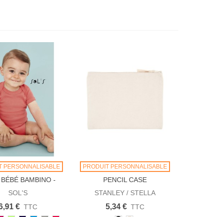
T PERSONNALISABLE
PRODUIT PERSONNALISABLE
BÉBÉ BAMBINO -
PENCIL CASE
00583
SOL'S
STANLEY / STELLA
6,91 €
5,34 €
TTC
TTC