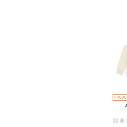
PRODU
B
Eco-
He
Heath
Gr