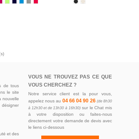
/105
140
280
319
321
350/360
158
Noir
Natural
ANC
FUCHSIA
VERT
FRENCH
AQUA
GRIS
CORAIL
DÉE
POMME
MARINE
CHINÉ
(s)
VOUS NE TROUVEZ PAS CE QUE
VOUS CHERCHEZ ?
s de tous
ns le site
Notre service client est la pour vous,
la nouvelle
04 66 04 90 26
appelez nous au
(de 8h30
z désigner
sur le Chat mis
à 12h30 et de 13h30 à 16h30)
à votre disposition ou faites-nous
directement votre demande de devis avec
le liens ci-dessous
uté et des