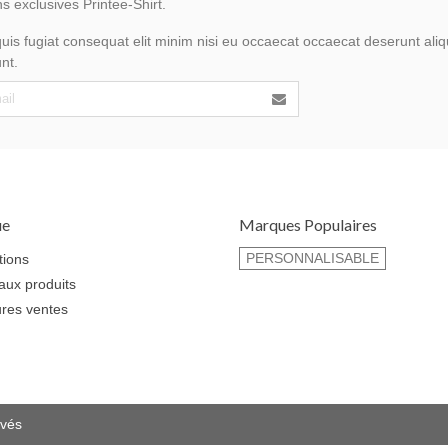
s exclusives Printee-Shirt.
uis fugiat consequat elit minim nisi eu occaecat occaecat deserunt aliqu
nt.
ue
Marques Populaires
PERSONNALISABLE
tions
ux produits
ures ventes
rvés