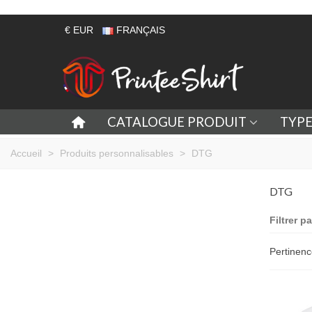
€ EUR
FRANÇAIS
CATALOGUE PRODUIT
TYP
Accueil
>
Produits personnalisables
>
DTG
DTG
Filtrer pa
Pertinen