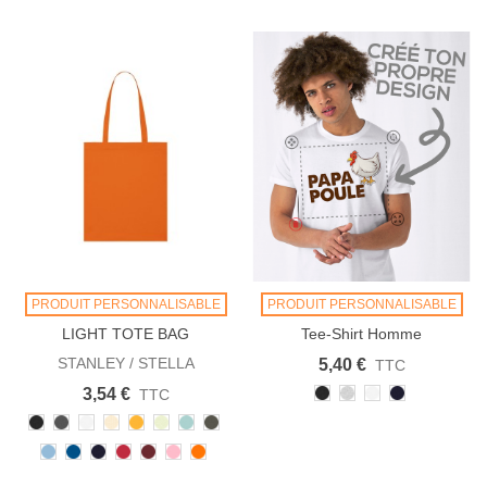
PRODUIT PERSONNALISABLE
PRODUIT PERSONNALISABLE
LIGHT TOTE BAG
Tee-Shirt Homme
Personnalisable
STANLEY / STELLA
5,40 €
TTC
Noir
Heather
Blanc
French
3,54 €
TTC
Grey
Navy
Noir
Anthracite
Blanc
Natural
Spectra
Stem
Caribbean
Khaki
Raw
Yellow
Green
Blue
Sky
Royal
French
Rouge
Burgundy
Cotton
Bright
blue
Blue
Navy
Pink
Orange