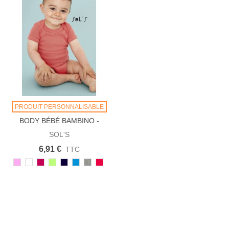
PRODUIT PERSONNALISABLE
BODY BÉBÉ BAMBINO -
00583
SOL'S
6,91 €
TTC
136
102/105
140
280
319
321
350/360
158
ROSE
BLANC
FUCHSIA
VERT
FRENCH
AQUA
GRIS
CORAIL
ORCHIDÉE
POMME
MARINE
CHINÉ