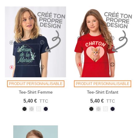
PRODUIT PERSONNALISABLE
PRODUIT PERSONNALISABLE
Tee-Shirt Femme
Tee-Shirt Enfant
Personnalisable
Personnalisable
5,40 €
5,40 €
TTC
TTC
Noir
Heather
Blanc
French
Noir
Heather
Blanc
French
Grey
Navy
Grey
Navy