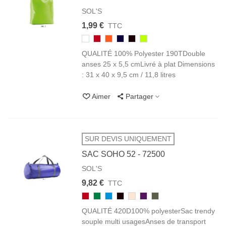
SOL'S
1,99 €
TTC
102/105
145
400
319
312
282
BLANC
ROUGE
ORANGE
FRENCH
NOIR
LIME
QUALITÉ 100% Polyester 190TDouble
MARINE
BLACK
FLUO
anses 25 x 5,5 cmLivré à plat Dimensions
: 31 x 40 x 9,5 cm / 11,8 litres
Aimer
Partager
SUR DEVIS UNIQUEMENT
SAC SOHO 52 - 72500
SOL'S
9,82 €
TTC
145
272
321
312
143
720
383
ROUGE
VERT
AQUA
NOIR
ROSE
VIOLET
GRIS
QUALITÉ 420D100% polyesterSac trendy
PRAIRIE
BLACK
CRÉMEUX
URBAIN
souple multi usagesAnses de transport