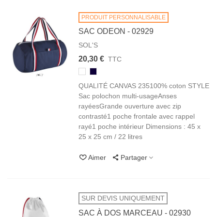
PRODUIT PERSONNALISABLE
SAC ODEON - 02929
SOL'S
20,30 €
TTC
102/105
319
BLANC
FRENCH
QUALITÉ CANVAS 235100% coton STYLE
MARINE
Sac polochon multi-usageAnses
rayéesGrande ouverture avec zip
contrasté1 poche frontale avec rappel
rayé1 poche intérieur Dimensions : 45 x
25 x 25 cm / 22 litres
Aimer
Partager
SUR DEVIS UNIQUEMENT
SAC À DOS MARCEAU - 02930