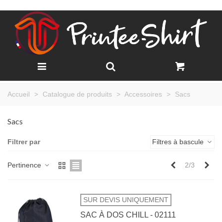
Accueil
>
Catalogue de produits
>
Accessoires
>
Sacs
Sacs
Filtrer par
Filtres à bascule
Précédent
Sui
Pertinence
2/3
SUR DEVIS UNIQUEMENT
SAC À DOS CHILL - 02111