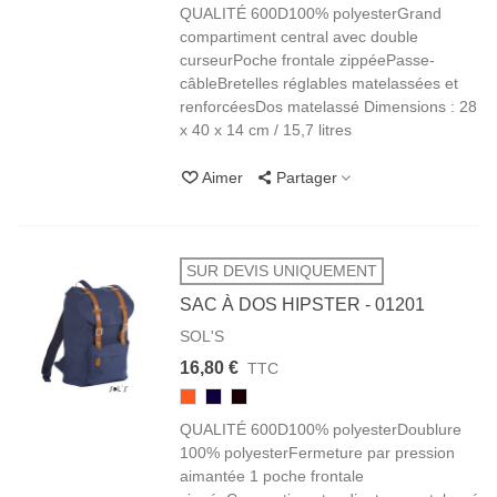
FONCÉ
QUALITÉ 600D100% polyesterGrand
BLACK
compartiment central avec double
curseurPoche frontale zippéePasse-
câbleBretelles réglables matelassées et
renforcéesDos matelassé Dimensions : 28
x 40 x 14 cm / 15,7 litres
Aimer
Partager
SUR DEVIS UNIQUEMENT
SAC À DOS HIPSTER - 01201
SOL'S
16,80 €
TTC
400
319
312
ORANGE
FRENCH
NOIR
QUALITÉ 600D100% polyesterDoublure
MARINE
BLACK
100% polyesterFermeture par pression
aimantée 1 poche frontale