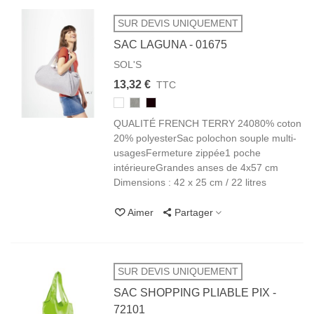
SUR DEVIS UNIQUEMENT
SAC LAGUNA - 01675
SOL'S
13,32 €
TTC
102/105
350/360
312
BLANC
GRIS
NOIR
QUALITÉ FRENCH TERRY 24080% coton
CHINÉ
BLACK
20% polyesterSac polochon souple multi-
usagesFermeture zippée1 poche
intérieureGrandes anses de 4x57 cm
Dimensions : 42 x 25 cm / 22 litres
Aimer
Partager
SUR DEVIS UNIQUEMENT
SAC SHOPPING PLIABLE PIX -
72101