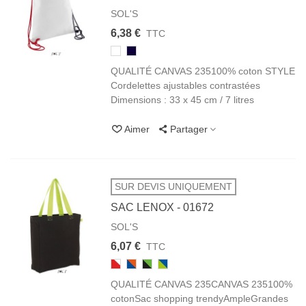
SOL'S
6,38 €
TTC
102/105
319
BLANC
FRENCH
QUALITÉ CANVAS 235100% coton STYLE
MARINE
Cordelettes ajustables contrastées
Dimensions : 33 x 45 cm / 7 litres
Aimer
Partager
SUR DEVIS UNIQUEMENT
SAC LENOX - 01672
SOL'S
6,07 €
TTC
908
885
886
887
ROUGE/BLANC
ROYAL
NOIR
LIME
QUALITÉ CANVAS 235CANVAS 235100%
/
/
FLUO
ORANGE
LIME
/
cotonSac shopping trendyAmpleGrandes
FLUO
ROYAL