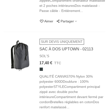
zippéeCompartiment ordinateur matelassé
et 2 poches intérieuresDos matelassé -
Passe câble - Entièrement...
Aimer
Partager
SUR DEVIS UNIQUEMENT
SAC À DOS UPTOWN - 02113
SOL'S
17,40 €
TTC
348
ANTHRACITE
CHINÉ
QUALITÉ CANVAS70% Nylon 30%
polyester 600DDoublure : 100%
polyesterSTYLECompartiment principal
zippé avec double poche
intérieureCompartiment devant fermé par
cordonBretelles réglables en cotonDos
renfort matelassé...