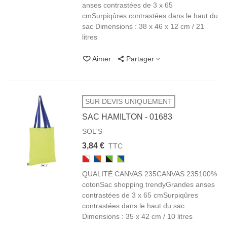
anses contrastées de 3 x 65
cmSurpiqûres contrastées dans le haut du
sac Dimensions : 38 x 46 x 12 cm / 21
litres
Aimer
Partager
SUR DEVIS UNIQUEMENT
SAC HAMILTON - 01683
SOL'S
3,84 €
TTC
908
885
886
887
ROUGE/BLANC
ROYAL
NOIR
LIME
QUALITÉ CANVAS 235CANVAS 235100%
/
/
FLUO
ORANGE
LIME
/
cotonSac shopping trendyGrandes anses
FLUO
ROYAL
contrastées de 3 x 65 cmSurpiqûres
contrastées dans le haut du sac
Dimensions : 35 x 42 cm / 10 litres