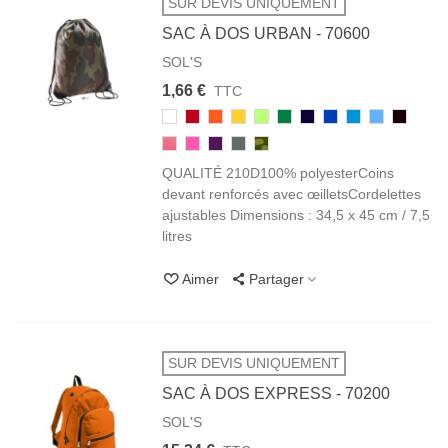
SUR DEVIS UNIQUEMENT
SAC À DOS URBAN - 70600
SOL'S
1,66 €
TTC
102/105
145
400
301
280
272
319
241
321
200/220
312
BLANC
ROUGE
ORANGE
JAUNE
VERT
VERT
FRENCH
ROYAL
AQUA
CIEL
NOIR
153
138
720
385
926
POMME
PRAIRIE
MARINE
BLACK
CORAIL
ROSE
VIOLET
GRAPHITE
CAMOUFLAGE
FLUO
QUALITÉ 210D100% polyesterCoins
FLASH
devant renforcés avec œilletsCordelettes
ajustables Dimensions : 34,5 x 45 cm / 7,5
litres
Aimer
Partager
SUR DEVIS UNIQUEMENT
SAC À DOS EXPRESS - 70200
SOL'S