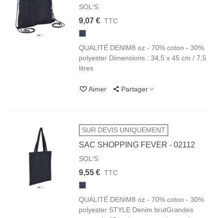
SOL'S
9,07 €
TTC
600
BRUT
DENIM
QUALITÉ DENIM8 oz - 70% coton - 30%
polyester Dimensions : 34,5 x 45 cm / 7,5
litres
Aimer
Partager
SUR DEVIS UNIQUEMENT
SAC SHOPPING FEVER - 02112
SOL'S
9,55 €
TTC
600
BRUT
DENIM
QUALITÉ DENIM8 oz - 70% coton - 30%
polyester STYLE Denim brutGrandes