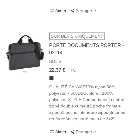
Aimer
Partager
SUR DEVIS UNIQUEMENT
PORTE DOCUMENTS PORTER -
02114
SOL'S
22,37 €
TTC
348
ANTHRACITE
CHINÉ
QUALITÉ CANVAS70% nylon 30%
polyester / 600DDoublure : 100%
polyester STYLE Compartiment central
zippé double curseur1 poche frontale
zippée1 poche intérieure zippéeIntérieur
renforcéAnses porté main de 3x29...
Aimer
Partager