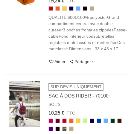
15,24 €
TTC
145
400
301
319
200/220
312
118
ROUGE
ORANGE
JAUNE
FRENCH
CIEL
NOIR
DUNE
QUALITÉ 600D100% polyesterGrand
MARINE
BLACK
compartiment central avec double
curseur3 poches frontales zippéesPasse-
câbleFond intérieur cousuBretelles
réglables matelassées et renforcéesDos
matelassé Dimensions : 33 x 43 x 17...
Aimer
Partager
SUR DEVIS UNIQUEMENT
SAC À DOS RIDER - 70100
SOL'S
10,25 €
TTC
140
146
145
400
301
280
319
241
200/220
269
398
FUCHSIA
BORDEAUX
ROUGE
ORANGE
JAUNE
VERT
FRENCH
ROYAL
CIEL
ARMY
CHOCO
712
312
986
118
POMME
MARINE
VIOLET
NOIR
CAMO
DUNE