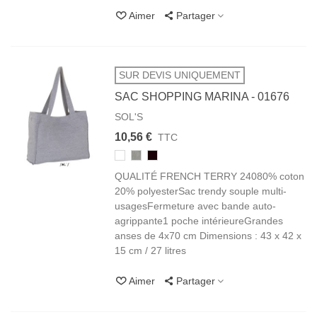
Aimer
Partager
SUR DEVIS UNIQUEMENT
SAC SHOPPING MARINA - 01676
SOL'S
10,56 €
TTC
102/105
350/360
312
BLANC
GRIS
NOIR
QUALITÉ FRENCH TERRY 24080% coton
CHINÉ
BLACK
20% polyesterSac trendy souple multi-
usagesFermeture avec bande auto-
agrippante1 poche intérieureGrandes
anses de 4x70 cm Dimensions : 43 x 42 x
15 cm / 27 litres
Aimer
Partager