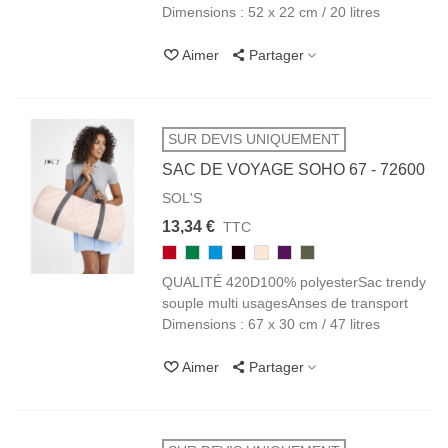
Dimensions : 52 x 22 cm / 20 litres
Aimer
Partager
SUR DEVIS UNIQUEMENT
SAC DE VOYAGE SOHO 67 - 72600
SOL'S
13,34 €
TTC
145
272
321
312
143
720
383
ROUGE
VERT
AQUA
NOIR
ROSE
VIOLET
GRIS
QUALITÉ 420D100% polyesterSac trendy
PRAIRIE
BLACK
CRÉMEUX
URBAIN
souple multi usagesAnses de transport
Dimensions : 67 x 30 cm / 47 litres
Aimer
Partager