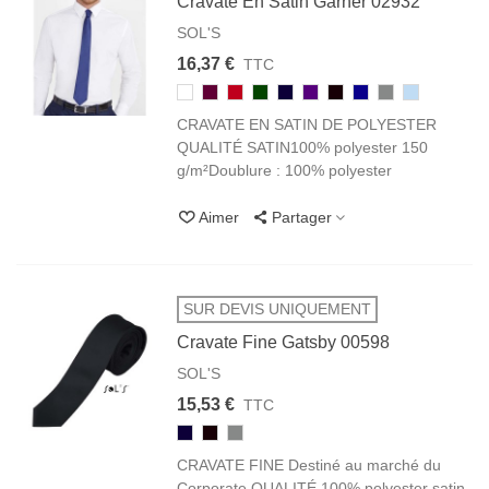
Cravate En Satin Garner 02932
SOL'S
16,37 €
TTC
102/105
146
145
264
319
712
312
256
900
240
BLANC
BORDEAUX
ROUGE
VERT
FRENCH
VIOLET
NOIR
ROYAL
Silver
BLEU
CRAVATE EN SATIN DE POLYESTER
BOUTEILLE
MARINE
FONCÉ
BLACK
SHIRT
CLAIR
QUALITÉ SATIN100% polyester 150
g/m²Doublure : 100% polyester
Aimer
Partager
SUR DEVIS UNIQUEMENT
Cravate Fine Gatsby 00598
SOL'S
15,53 €
TTC
319
312
900
FRENCH
NOIR
Silver
MARINE
CRAVATE FINE Destiné au marché du
BLACK
Corporate QUALITÉ 100% polyester satin