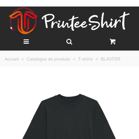
Accueil
>
Catalogue de produits
>
T-shirts
>
BLASTER