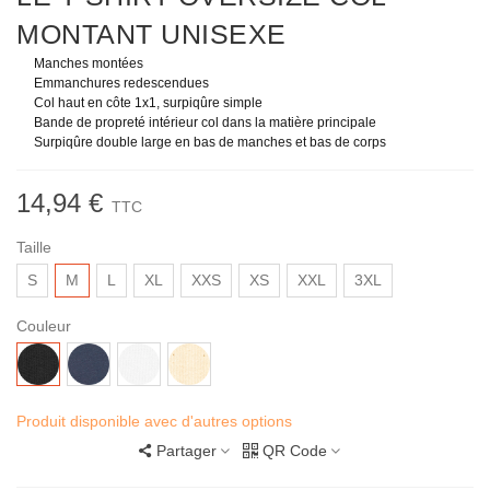
MONTANT UNISEXE
Manches montées
Emmanchures redescendues
Col haut en côte 1x1, surpiqûre simple
Bande de propreté intérieur col dans la matière principale
Surpiqûre double large en bas de manches et bas de corps
14,94 €
TTC
Taille
S
M
L
XL
XXS
XS
XXL
3XL
Couleur
Noir
India
Blanc
Natural
Ink
Raw
Grey
Produit disponible avec d'autres options
Partager
QR Code