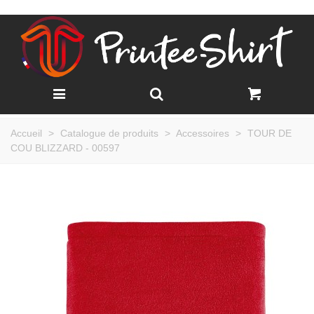
Accueil
>
Catalogue de produits
>
Accessoires
>
TOUR DE
COU BLIZZARD - 00597