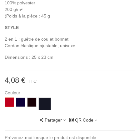
100% polyester
200 g/m²
(Poids à la pièce : 45 g
STYLE
2 en 1 : guêtre de cou et bonnet
Cordon élastique ajustable, unisexe.
Dimensions : 25 x 23 cm
4,08 €
TTC
Couleur
145
319
312
370
ROUGE
FRENCH
NOIR
ANTRACITE
MARINE
BLACK
Partager
QR Code
Prévenez-moi lorsque le produit est disponible